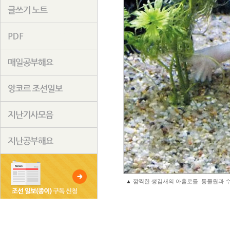
▲
깜찍한 생김새의 아홀로틀. 동물원과 수