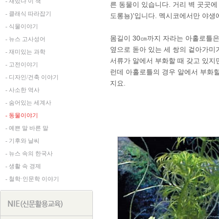
- 재밌다 이 책
른 동물이 있습니다. 거리 벽 곳곳에
- 클래식 따라잡기
도롱뇽)'입니다. 멕시코에서만 야생
- 식물이야기
몸길이 30㎝까지 자라는 아홀로틀은
- 뉴스 고사성어
옆으로 돋아 있는 세 쌍의 겉아가미
- 재미있는 과학
서류가 알에서 부화할 때 갖고 있지
- 고전이야기
런데 아홀로틀의 경우 알에서 부화할
- 디자인/건축 이야기
지요.
- 사소한 역사
- 숨어있는 세계사
- 동물이야기
- 예쁜 말 바른 말
- 기후와 날씨
- 뉴스 속의 한국사
- 생활 속 경제
- 철학·인문학 이야기