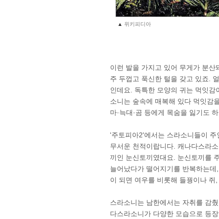
▲
위키피디아
이런 발을 가지고 있어 무게가 분산
주 두껍고 푹신한 털을 갖고 있죠.
인데요. 독특한 모양의 귀는 먹잇감
소니는 숲속에 매복해 있다 먹잇감을
마·늑대·곰 등에게 목숨을 잃기도 
'주토피아2'에서는 스라소니들이 
무서운 천적이랍니다. 캐나다스라소니
끼인 눈신토끼였대요. 눈신토끼를 주
늘어났다가 떨어지기를 반복하는데, 
이 되면 여우를 비롯해 들꿩이나 쥐
스라소니는 남한에서는 자취를 감췄
다스라소니가 다양한 모습으로 등장해