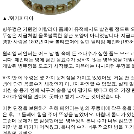
▲
/위키피디아
병뚜껑은 기원전 이탈리아 폼페이 유적에서도 발견될 정도로 오
뚜껑은 지금처럼 올록볼록한 왕관 모양이 아니었답니다. 지금과
명한 사람은 1892년 미국 볼티모어에 살던 윌리엄 페인터(1838~
윌리엄 페인터는 어느 날 병 속에 든 소다수가 상한 줄도 모르
니다. 페인터는 병에 담긴 음료수가 상하지 않는 병뚜껑을 개
개발된 병뚜껑을 모으기 시작했고, 처음에는 나사처럼 뚜껑을 
하지만 이 뚜껑은 몇 가지 문제점을 가지고 있었어요. 처음 딴 
병에 담긴 음료수가 새것인지 아닌지 확인할 수 없었죠. 실제
비싼 술 용기 안에 싸구려 술을 넣어 팔기도 했다고 해요. 가장
마개가 압력을 견디지 못하고 튕겨 나가는 것이었습니다.
이런 단점을 보완하기 위해 페인터는 병의 주둥이에 작은 홈을
은 후, 그 둘레에 힘을 주어 뚜껑을 닫았어요. 마침내 톱니가 
그런데 문제가 또 발생했어요. 병뚜껑의 톱니 수가 너무 많으면
지만 병을 따기가 어려웠고, 톱니의 수가 너무 적으면 병을 따
려웠던 거예요.