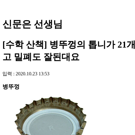
신문은 선생님
[수학 산책] 병뚜껑의 톱니가 21
고 밀폐도 잘된대요
입력 : 2020.10.23 13:53
병뚜껑