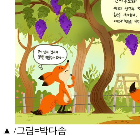
▲
/그림=박다솜